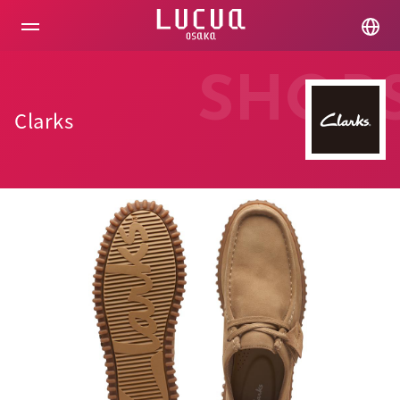
コ
ン
テ
ン
ツ
SHOP
へ
ス
Clarks
キ
ッ
プ