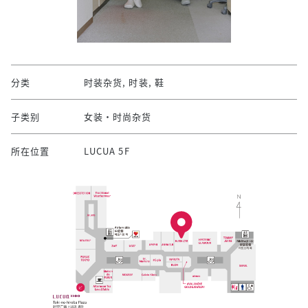
分类
时装杂货, 时装, 鞋
子类别
女装・时尚杂货
所在位置
LUCUA 5F