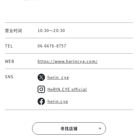
营业时间
10:30～20:30
TEL
06-6676-8757
WEB
https://www.herincye.com/
SNS
herin_cye
HeRIN.CYE official
herin.cye
寻找店铺