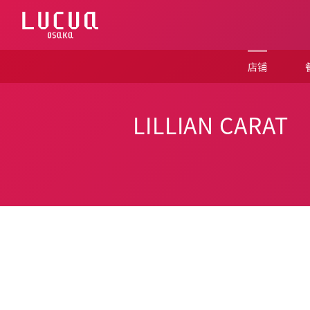
コ
ン
テ
ン
ツ
店铺
へ
ス
キ
ッ
LILLIAN CARAT
プ