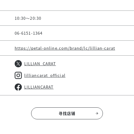
10:30～20:30
06-6151-1364
https://petal-online.com/brand/lc/lillian-carat
LILLIAN_CARAT
lilliancarat_official
LILLIANCARAT
寻找店铺