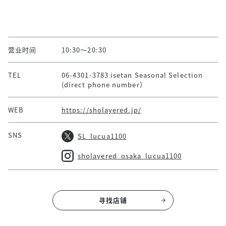
营业时间
10:30～20:30
TEL
06-4301-3783 isetan Seasonal Selection
(direct phone number）
WEB
https://sholayered.jp/
SNS
SL_lucua1100
sholayered_osaka_lucua1100
寻找店铺