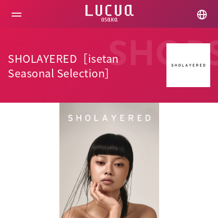
コ
ン
テ
ン
ツ
SHOP
へ
SHOLAYERED［isetan
ス
キ
Seasonal Selection］
ッ
プ