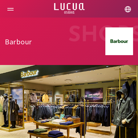
コ
ン
テ
ン
ツ
SHOP
へ
ス
Barbour
キ
ッ
プ