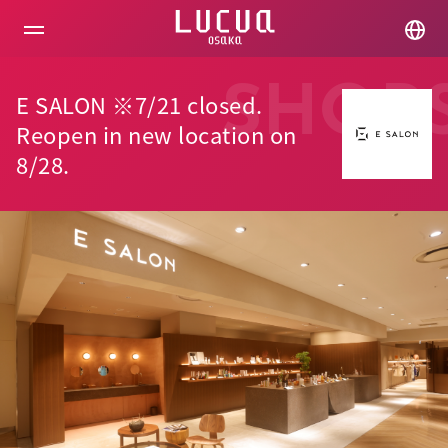
コ
ン
テ
ン
ツ
SHOP
E SALON ※7/21 closed.
へ
ス
Reopen in new location on
キ
8/28.
ッ
プ