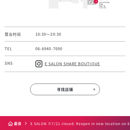
营业时间
10:30～20:30
TEL
06-6940-7690
SNS
E SALON SHARE BOUTIQUE
寻找店铺
最佳
E SALON ※7/21 closed. Reopen in new location on 8