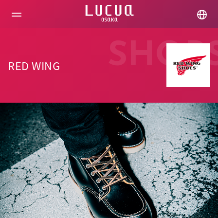
コ
ン
テ
ン
ツ
SHOP
へ
ス
RED WING
キ
ッ
プ