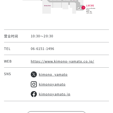
营业时间
10:30～20:30
TEL
06-6151-1496
WEB
https://www.kimono-yamato.co.jp/
SNS
kimono_yamato
kimonoyamato
kimonoyamato.jp