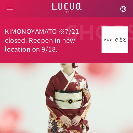
コ
ン
テ
ン
ツ
SHOP
KIMONOYAMATO ※7/21
へ
ス
closed. Reopen in new
キ
location on 9/18.
ッ
プ