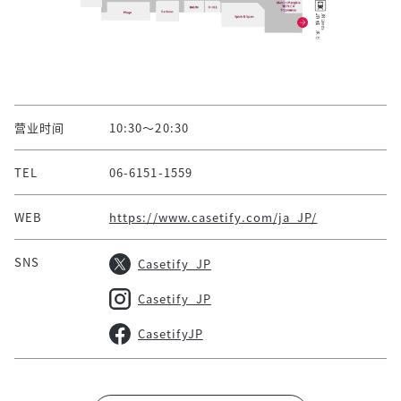
营业时间
10:30～20:30
TEL
06-6151-1559
WEB
https://www.casetify.com/ja_JP/
SNS
Casetify_JP
Casetify_JP
CasetifyJP