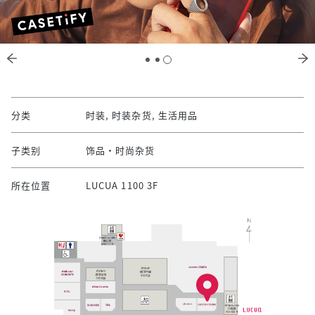
分类
时装, 时装杂货, 生活用品
子类别
饰品・时尚杂货
所在位置
LUCUA 1100 3F