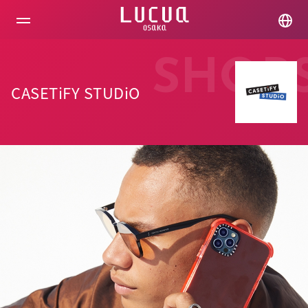
コ
ン
テ
ン
ツ
SHOP
へ
ス
CASETiFY STUDiO
キ
ッ
プ