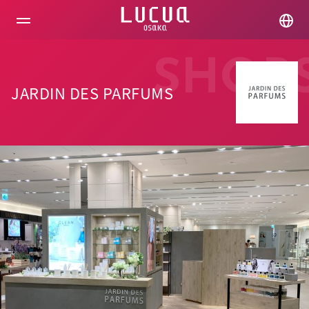
コ
ン
テ
ン
ツ
SHOP
へ
ス
JARDIN DES PARFUMS
キ
ッ
プ