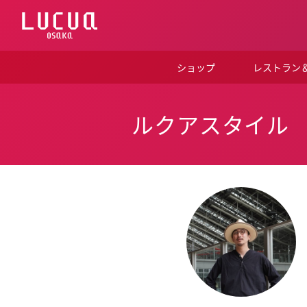
コ
ン
テ
ン
ツ
ショップ
レストラン
へ
ス
キ
ッ
ルクアスタイル
プ