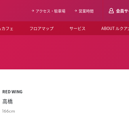
会員サ
アクセス・駐車場
営業時間
＆カフェ
フロアマップ
サービス
ABOUT ルク
LUCUAメンバ
会員登録はこち
ルクア大阪について
よくあるご質問
お知らせ
RED WING
SNSアカウント一覧
高橋
LUCUAブライダルクラブ
166cm
ルクア大阪イベントホー