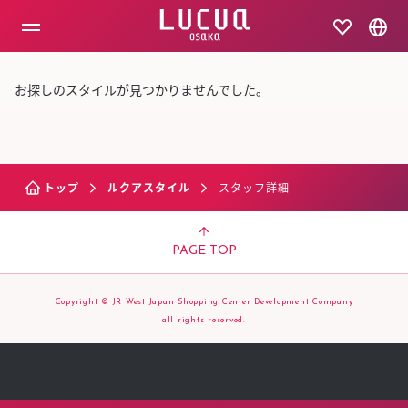
コ
ン
テ
ン
ツ
お探しのスタイルが見つかりませんでした。
へ
ス
キ
ッ
プ
トップ
ルクアスタイル
スタッフ詳細
PAGE TOP
Copyright © JR West Japan Shopping Center Development Company
all rights reserved.