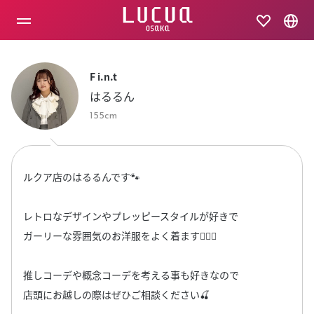
コ
ン
テ
ン
ツ
へ
F i.n.t
ス
はるるん
キ
ッ
155cm
プ
ルクア店のはるるんです🐾
レトロなデザインやプレッピースタイルが好きで
ガーリーな雰囲気のお洋服をよく着ます🐕‍🦺🎀
推しコーデや概念コーデを考える事も好きなので
店頭にお越しの際はぜひご相談ください🍒