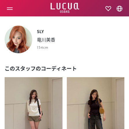
コ
ン
テ
ン
ツ
へ
SLY
ス
竜川美香
キ
ッ
154cm
プ
このスタッフのコーディネート