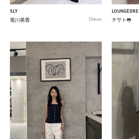
SLY
LOUNGEDRE
竜川美香
チサト🐸
154cm