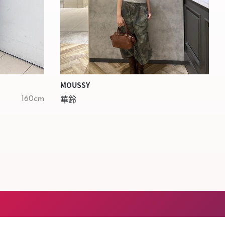
MOUSSY
華鈴
160cm