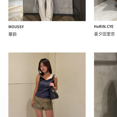
HeRIN.CYE
MOUSSY
喜夕田里奈
華鈴