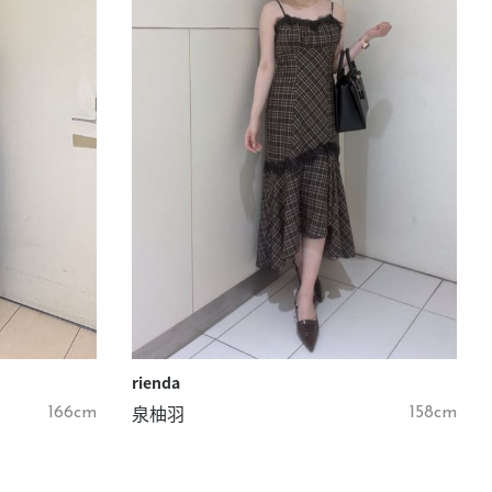
きたい方）
で働きたい
rienda
泉柚羽
166cm
158cm