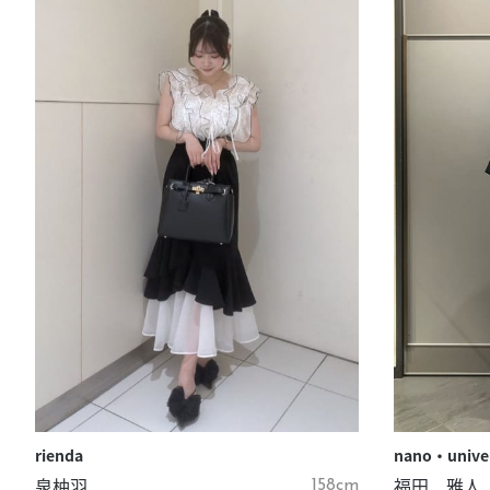
rienda
nano・unive
泉柚羽
福田 雅人
158cm