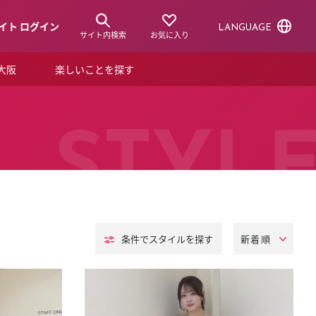
イト ログイン
LANGUAGE
サイト内検索
お気に入り
ア大阪
楽しいことを探す
トピックス
ーズカード
らから！
ショップニュース
STYL
ルクアスタイル
特集
デジタルブック
条件でスタイル
を探す
ル