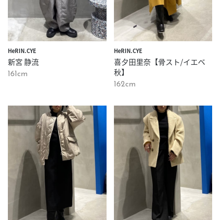
HeRIN.CYE
HeRIN.CYE
新宮 静流
喜夕田里奈【骨スト/イエベ
秋】
161cm
162cm