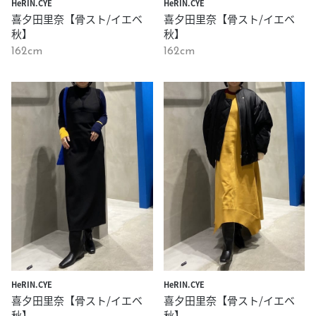
HeRIN.CYE
HeRIN.CYE
喜夕田里奈【骨スト/イエベ
喜夕田里奈【骨スト/イエベ
秋】
秋】
162cm
162cm
HeRIN.CYE
HeRIN.CYE
喜夕田里奈【骨スト/イエベ
喜夕田里奈【骨スト/イエベ
秋】
秋】