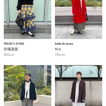
FREAK'S STORE
bulle de savon
的場逸美
M.A
160cm
156cm