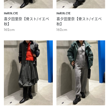
HeRIN.CYE
HeRIN.CYE
喜夕田里奈【骨スト/イエベ
喜夕田里奈【骨スト/イエベ
秋】
秋】
162cm
162cm