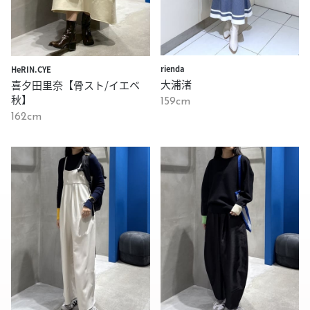
rienda
HeRIN.CYE
大浦渚
喜夕田里奈【骨スト/イエベ
秋】
159cm
162cm