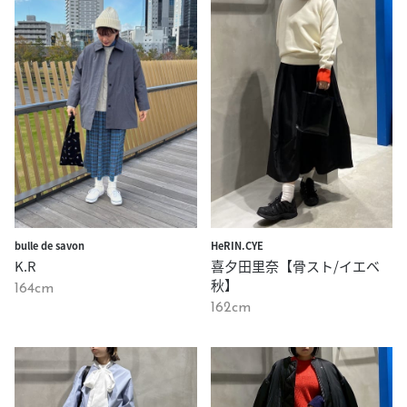
bulle de savon
HeRIN.CYE
K.R
喜夕田里奈【骨スト/イエベ
秋】
164cm
162cm