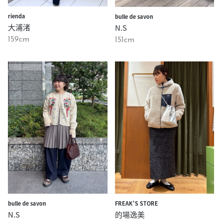
rienda
bulle de savon
大浦渚
N.S
159cm
151cm
bulle de savon
FREAK'S STORE
N.S
的場逸美