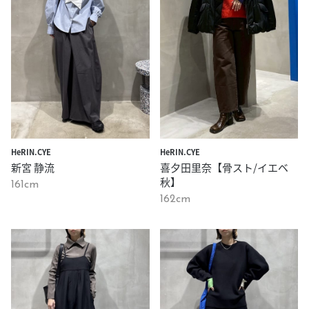
HeRIN.CYE
HeRIN.CYE
喜夕田里奈【骨スト/イエベ
新宮 静流
秋】
161cm
162cm