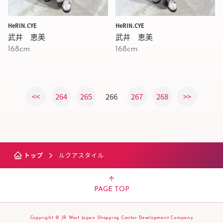
HeRIN.CYE
HeRIN.CYE
武井 恵美
武井 恵美
168cm
168cm
<<
264
265
266
267
268
>>
トップ
ルクアスタイル
PAGE TOP
Copyright © JR West Japan Shopping Center Development Company