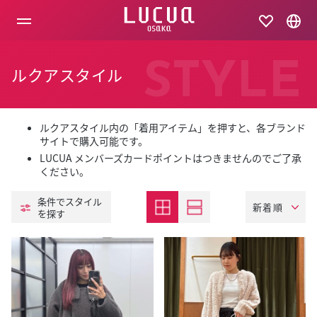
コ
ン
テ
ン
ツ
STYLE
ルクアスタイル
へ
ス
キ
ッ
プ
ルクアスタイル内の「着用アイテム」を押すと、各ブランド
サイトで購入可能です。
LUCUA メンバーズカードポイントはつきませんのでご了承
ください。
条件でスタイル
を探す