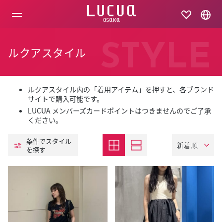
コ
ン
テ
ン
ツ
STYLE
ルクアスタイル
へ
ス
キ
ッ
プ
ルクアスタイル内の「着用アイテム」を押すと、各ブランド
サイトで購入可能です。
LUCUA メンバーズカードポイントはつきませんのでご了承
ください。
条件でスタイル
を探す