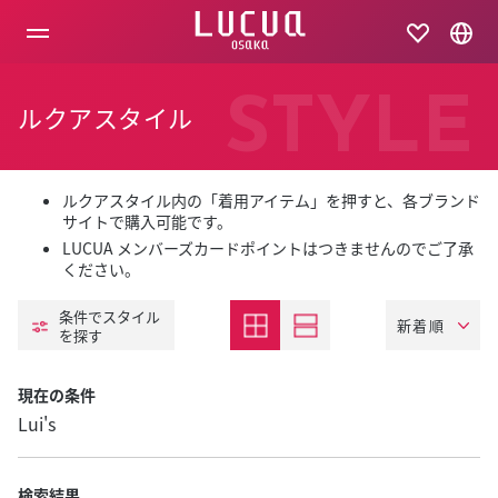
コ
ン
テ
ン
ツ
STYLE
ルクアスタイル
へ
ス
キ
ッ
プ
ルクアスタイル内の「着用アイテム」を押すと、各ブランド
サイトで購入可能です。
LUCUA メンバーズカードポイントはつきませんのでご了承
ください。
条件でスタイル
を探す
現在の条件
Lui's
検索結果