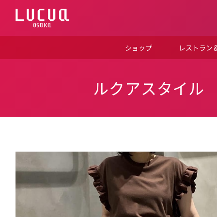
コ
ン
テ
ン
ツ
ショップ
レストラン
へ
ス
キ
ッ
ルクアスタイル
プ