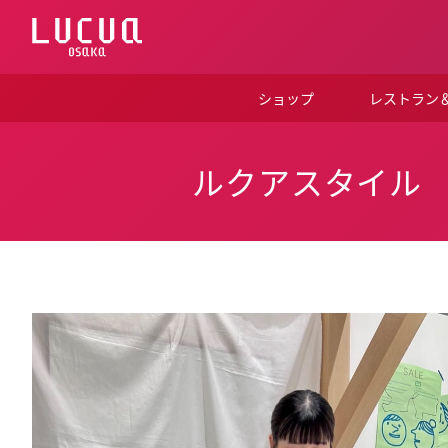
コ
ン
テ
ン
ツ
ショップ
レストラン
へ
ス
キ
ッ
ルクアスタイル
プ