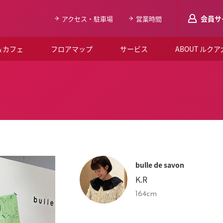
会員サ
アクセス・駐車場
営業時間
＆カフェ
フロアマップ
サービス
ABOUT ルク
LUCUAメンバ
会員登録はこち
ルクア大阪について
よくあるご質問
お知らせ
bulle de savon
SNSアカウント一覧
K.R
LUCUAブライダルクラブ
164cm
ルクア大阪イベントホー