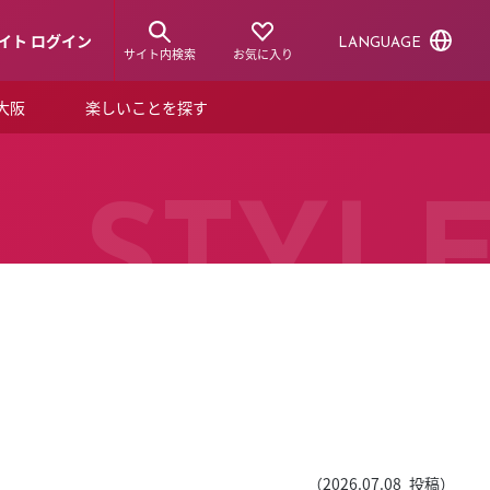
イト ログイン
LANGUAGE
サイト内検索
お気に入り
ア大阪
楽しいことを探す
トピックス
ーズカード
らから！
ショップニュース
STYL
ルクアスタイル
特集
デジタルブック
ル
（
2026.07.08
投稿）