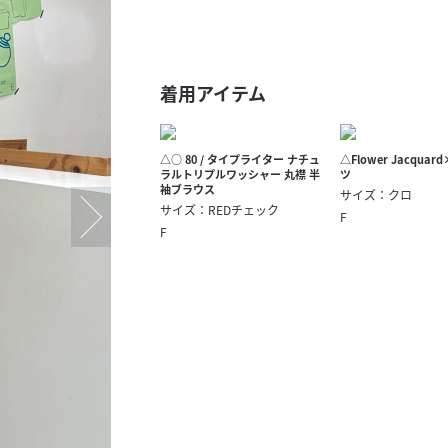
スタッフ募集（長期で働
スタッフ募集（スポット
方）
着用アイテム
△○ 80 / タイプライター ナチュ
△Flower Jacquard
ラルトリプルワッシャー 丸襟 半
ツ
袖ブラウス
サイズ：クロ
サイズ：REDチェック
F
F