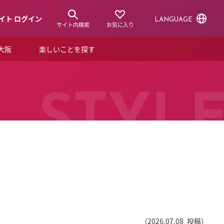
イト ログイン
LANGUAGE
サイト内検索
お気に入り
ア大阪
楽しいことを探す
トピックス
ーズカード
らから！
ショップニュース
STYL
ルクアスタイル
特集
デジタルブック
ル
（
2026.07.08
投稿）