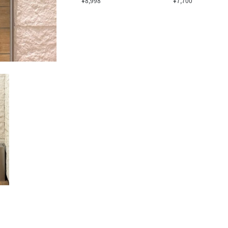
¥8,998
¥7,700