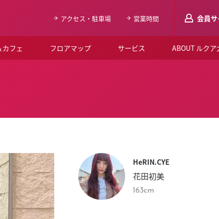
会員サ
アクセス・駐車場
営業時間
＆カフェ
フロアマップ
サービス
ABOUT ルク
LUCUAメンバ
会員登録はこち
ルクア大阪について
よくあるご質問
お知らせ
HeRIN.CYE
SNSアカウント一覧
花田初美
LUCUAブライダルクラブ
163cm
ルクア大阪イベントホー