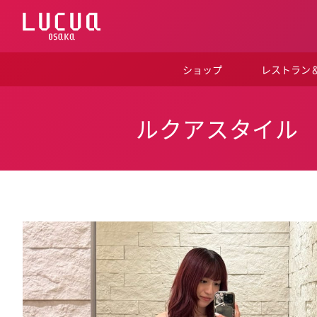
コ
ン
テ
ン
ツ
ショップ
レストラン
へ
ス
キ
ッ
ルクアスタイル
プ