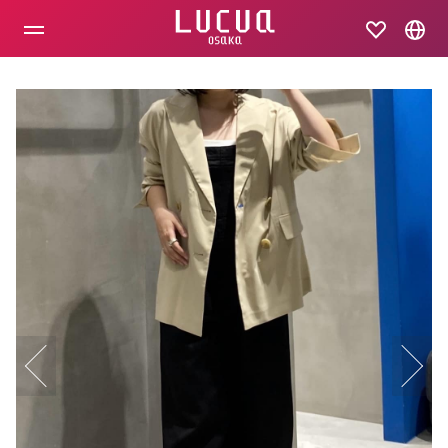
コ
ン
テ
ン
ツ
へ
ス
キ
ッ
プ