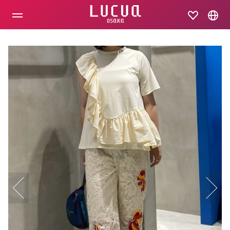
コ
ン
テ
ン
ツ
へ
ス
キ
ッ
プ