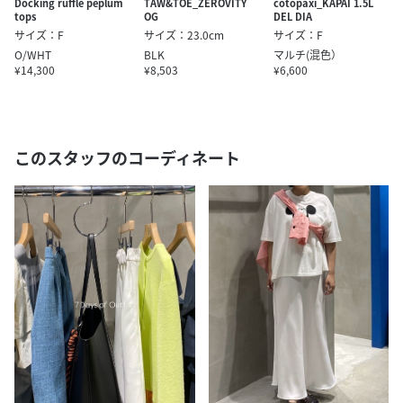
Docking ruffle peplum
TAW&TOE_ZEROVITY
cotopaxi_KAPAI 1.5L
tops
OG
DEL DIA
サイズ：F
サイズ：23.0cm
サイズ：F
O/WHT
BLK
マルチ(混色）
¥14,300
¥8,503
¥6,600
このスタッフのコーディネート