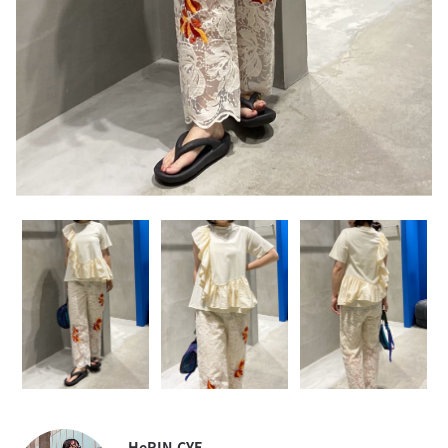
HeRIN.CYE