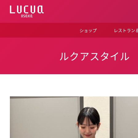
コ
ン
テ
ン
ツ
ショップ
レストラン
へ
ス
キ
ッ
ルクアスタイル
プ