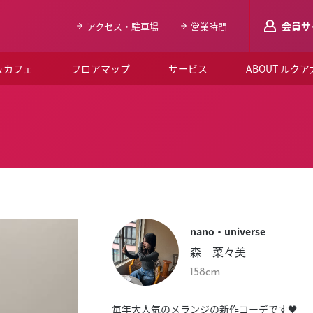
会員サ
アクセス・駐車場
営業時間
＆カフェ
フロアマップ
サービス
ABOUT ルク
LUCUAメンバ
会員登録はこち
ルクア大阪について
よくあるご質問
お知らせ
nano・universe
SNSアカウント一覧
森 菜々美
LUCUAブライダルクラブ
158cm
ルクア大阪イベントホー
毎年大人気のメランジの新作コーデです🖤