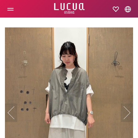
コ
ン
テ
ン
ツ
へ
ス
キ
ッ
プ