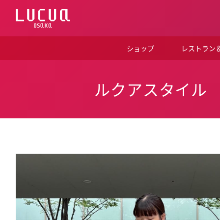
コ
ン
テ
ン
ツ
ショップ
レストラン
へ
ス
キ
ッ
ルクアスタイル
プ