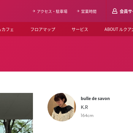
会員サ
アクセス・駐車場
営業時間
＆カフェ
フロアマップ
サービス
ABOUT ルク
LUCUAメンバ
会員登録はこち
ルクア大阪について
よくあるご質問
お知らせ
bulle de savon
SNSアカウント一覧
K.R
LUCUAブライダルクラブ
164cm
ルクア大阪イベントホー