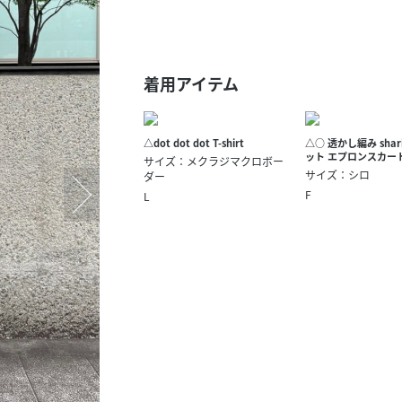
スタッフ募集（長期で働
スタッフ募集（スポット
方）
着用アイテム
△dot dot dot T-shirt
△○ 透かし編み shari 
ット エプロンスカー
サイズ：メクラジマクロボー
サイズ：シロ
ダー
F
L