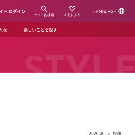
イト ログイン
LANGUAGE
サイト内検索
お気に入り
ア大阪
楽しいことを探す
トピックス
ーズカード
らから！
ショップニュース
STYL
ルクアスタイル
特集
デジタルブック
ル
（
2026.06.15
投稿）