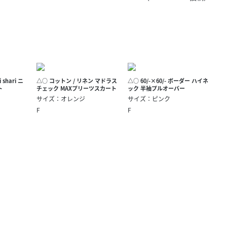
きたい方）
で働きたい
shari ニ
△○ コットン / リネン マドラス
△○ 60/-×60/- ボーダー ハイネ
ト
チェック MAXプリーツスカート
ック 半袖プルオーバー
サイズ：オレンジ
サイズ：ピンク
F
F