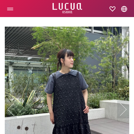
コ
ン
テ
ン
ツ
へ
ス
キ
ッ
プ