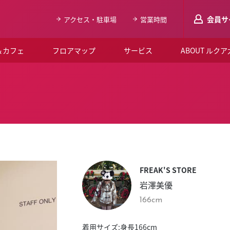
会員サ
アクセス・駐車場
営業時間
＆カフェ
フロアマップ
サービス
ABOUT ルク
LUCUAメンバ
会員登録はこち
ルクア大阪について
よくあるご質問
お知らせ
FREAK'S STORE
SNSアカウント一覧
岩澤美優
LUCUAブライダルクラブ
166cm
ルクア大阪イベントホー
着用サイズ:身長166cm