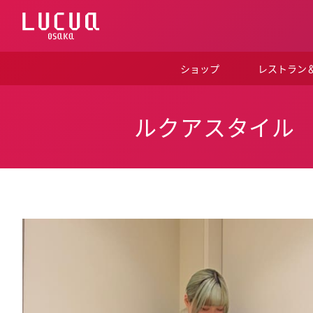
コ
ン
テ
ン
ツ
ショップ
レストラン
へ
ス
キ
ッ
ルクアスタイル
プ