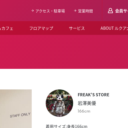
会員サ
アクセス・駐車場
営業時間
＆カフェ
フロアマップ
サービス
ABOUT ルク
LUCUAメンバ
会員登録はこち
ルクア大阪について
よくあるご質問
お知らせ
FREAK'S STORE
SNSアカウント一覧
岩澤美優
LUCUAブライダルクラブ
166cm
ルクア大阪イベントホー
着用サイズ:身長166cm