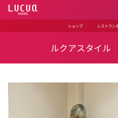
コ
ン
テ
ン
ツ
ショップ
レストラン
へ
ス
キ
ッ
ルクアスタイル
プ