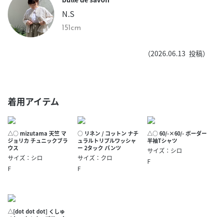
N.S
151cm
（
2026.06.13
投稿）
着用アイテム
△○ mizutama 天竺 マ
○ リネン / コットン ナチ
△○ 60/-×60/- ボーダー
ジョリカ チュニックブラ
ュラルトリプルワッシャ
半袖Tシャツ
ウス
ー 2タック パンツ
サイズ：シロ
サイズ：シロ
サイズ：クロ
F
F
F
△[dot dot dot] くしゅ