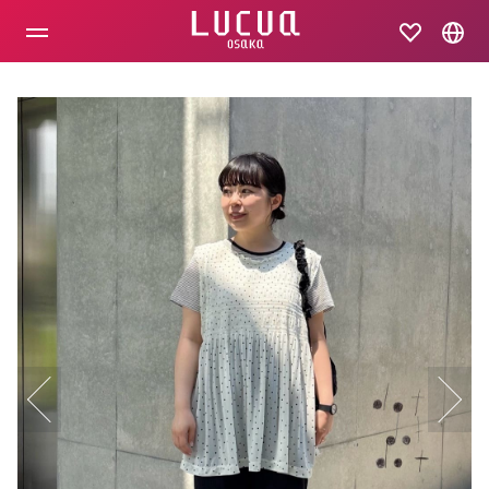
コ
ン
テ
ン
ツ
へ
ス
キ
ッ
プ