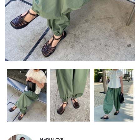
HeRIN.CYE