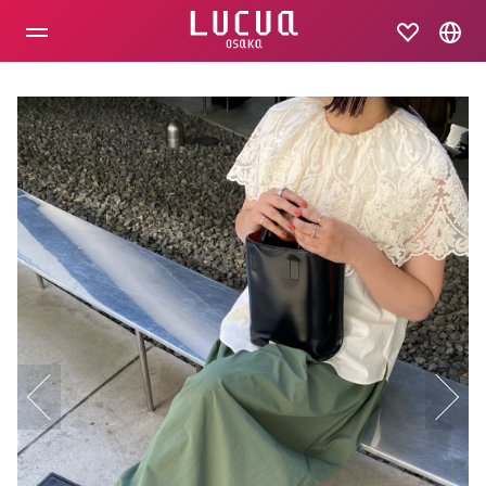
コ
ン
テ
ン
ツ
へ
ス
キ
ッ
プ