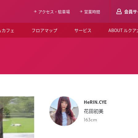
会員サ
アクセス・駐車場
営業時間
＆カフェ
フロアマップ
サービス
ABOUT ルク
LUCUAメンバ
会員登録はこち
ルクア大阪について
よくあるご質問
お知らせ
HeRIN.CYE
SNSアカウント一覧
花田初美
LUCUAブライダルクラブ
163cm
ルクア大阪イベントホー