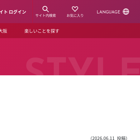
イト ログイン
LANGUAGE
サイト内検索
お気に入り
ア大阪
楽しいことを探す
トピックス
ーズカード
らから！
ショップニュース
STYL
ルクアスタイル
特集
デジタルブック
ル
（
2026.06.11
投稿）