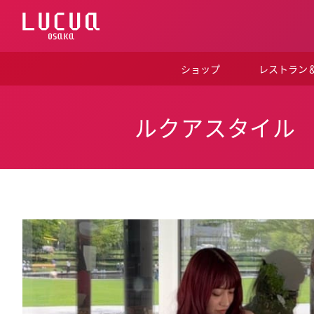
コ
ン
テ
ン
ツ
ショップ
レストラン
へ
ス
キ
ッ
ルクアスタイル
プ