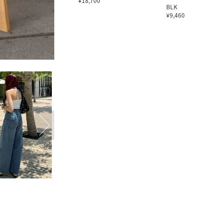
¥18,700
BLK
¥9,460