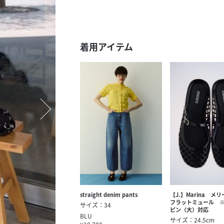
スタッフ募集（長期で働
スタッフ募集（スポット
方）
着用アイテム
straight denim pants
【J.】Marina メ
フラットミュール 
サイズ：34
ピン（大）対応
BLU
サイズ：24.5cm