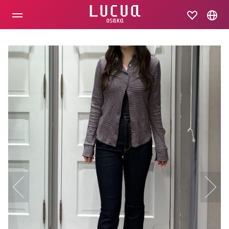
コ
ン
テ
ン
ツ
へ
ス
キ
ッ
プ