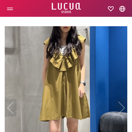
コ
ン
テ
ン
ツ
へ
ス
キ
ッ
プ