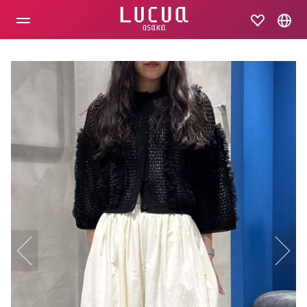
コ
ン
テ
ン
ツ
へ
ス
キ
ッ
プ