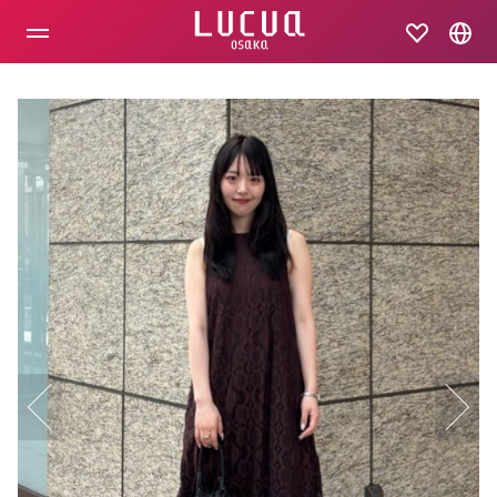
コ
ン
テ
ン
ツ
へ
ス
キ
ッ
プ