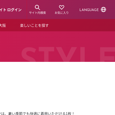
イト ログイン
LANGUAGE
サイト内検索
お気に入り
ア大阪
楽しいことを探す
トピックス
ーズカード
らから！
ショップニュース
STYL
ルクアスタイル
特集
デジタルブック
ル
ツは、暑い季節でも快適に着用いただける1枚！