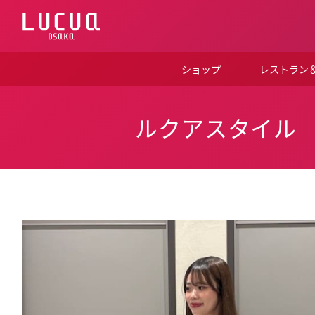
コ
ン
テ
ン
ツ
ショップ
レストラン
へ
ス
キ
ッ
ルクアスタイル
プ