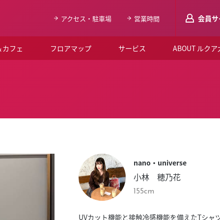
会員サ
アクセス・駐車場
営業時間
＆カフェ
フロアマップ
サービス
ABOUT ルク
LUCUAメンバ
会員登録はこち
ルクア大阪について
よくあるご質問
お知らせ
nano・universe
SNSアカウント一覧
小林 穂乃花
LUCUAブライダルクラブ
155cm
ルクア大阪イベントホー
UVカット機能と接触冷感機能を備えたTシャ