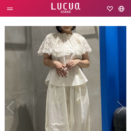
コ
ン
テ
ン
ツ
へ
ス
キ
ッ
プ