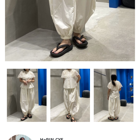
HeRIN.CYE