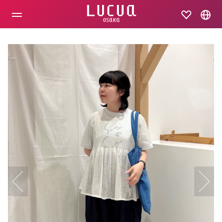
コ
ン
テ
ン
ツ
へ
ス
キ
ッ
プ