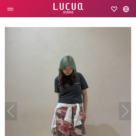
コ
ン
テ
ン
ツ
へ
ス
キ
ッ
プ