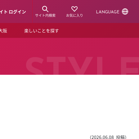
イト ログイン
LANGUAGE
サイト内検索
お気に入り
ア大阪
楽しいことを探す
トピックス
ーズカード
らから！
ショップニュース
STYL
ルクアスタイル
特集
デジタルブック
ル
（
2026.06.08
投稿）