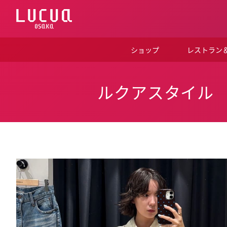
コ
ン
テ
ン
ツ
ショップ
レストラン
へ
ス
キ
ッ
ルクアスタイル
プ