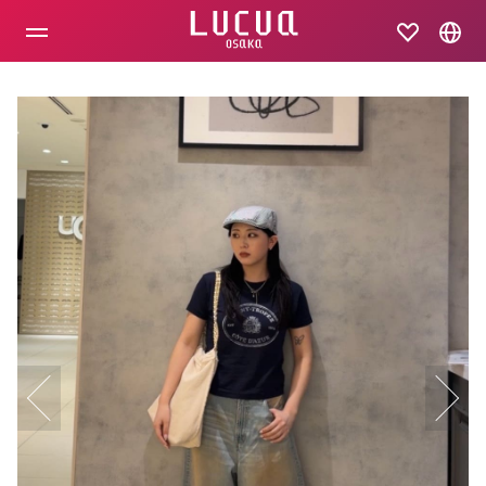
コ
ン
テ
ン
ツ
へ
ス
キ
ッ
プ