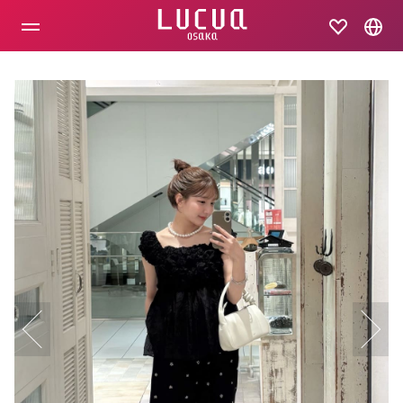
コ
ン
テ
ン
ツ
へ
ス
キ
ッ
プ