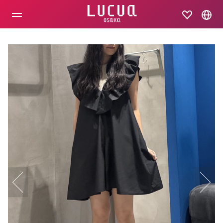
コ
ン
テ
ン
ツ
へ
ス
キ
ッ
プ