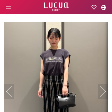
コ
ン
テ
ン
ツ
へ
ス
キ
ッ
プ