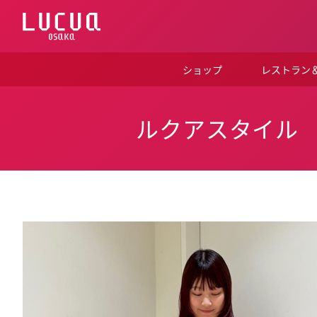
コ
ン
テ
ン
ツ
ショップ
レストラン
へ
ス
キ
ッ
ルクアスタイル
プ