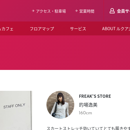
会員サ
アクセス・駐車場
営業時間
＆カフェ
フロアマップ
サービス
ABOUT ルク
LUCUAメンバ
会員登録はこち
ルクア大阪について
よくあるご質問
お知らせ
FREAK'S STORE
SNSアカウント一覧
的場逸美
LUCUAブライダルクラブ
160cm
ルクア大阪イベントホー
スカートストレッチ効いていてとても履きや