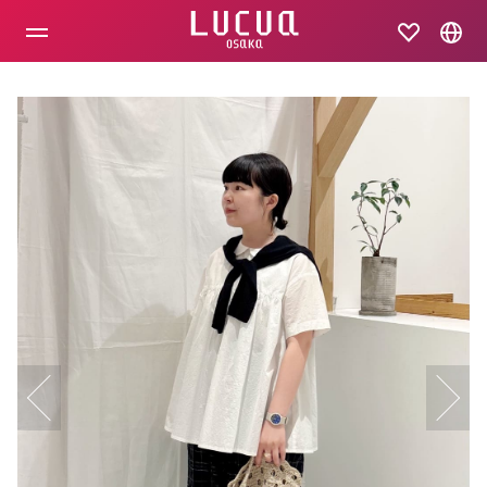
コ
ン
テ
ン
ツ
へ
ス
キ
ッ
プ