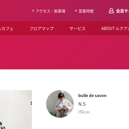
会員サ
アクセス・駐車場
営業時間
＆カフェ
フロアマップ
サービス
ABOUT ルク
LUCUAメンバ
会員登録はこち
ルクア大阪について
よくあるご質問
お知らせ
bulle de savon
SNSアカウント一覧
N.S
LUCUAブライダルクラブ
151cm
ルクア大阪イベントホー