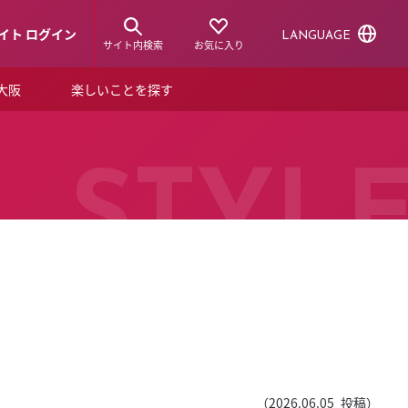
イト ログイン
LANGUAGE
サイト内検索
お気に入り
ア大阪
楽しいことを探す
トピックス
ーズカード
らから！
ショップニュース
STYL
ルクアスタイル
特集
デジタルブック
ル
（
2026.06.05
投稿）