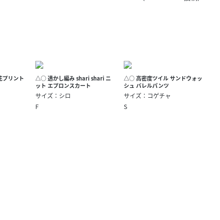
きたい方）
で働きたい
花プリント
△○ 透かし編み shari shari ニ
△○ 高密度ツイル サンドウォッ
ット エプロンスカート
シュ バレルパンツ
サイズ：シロ
サイズ：コゲチャ
F
S