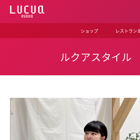
コ
ン
テ
ン
ツ
ショップ
レストラン
へ
ス
キ
ッ
ルクアスタイル
プ