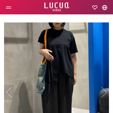
コ
ン
テ
ン
ツ
へ
ス
キ
ッ
プ